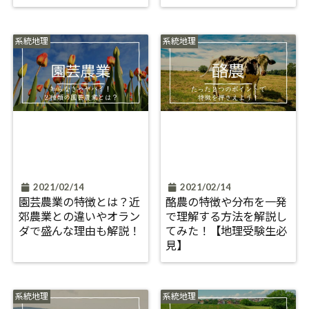
系統地理
系統地理
2021/02/14
2021/02/14
園芸農業の特徴とは？近
酪農の特徴や分布を一発
郊農業との違いやオラン
で理解する方法を解説し
ダで盛んな理由も解説！
てみた！【地理受験生必
見】
系統地理
系統地理