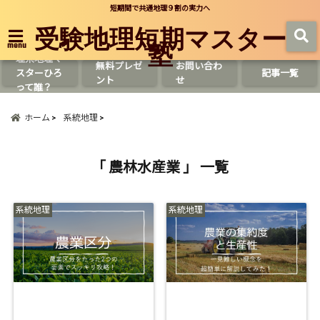
短期間で共通地理９割の実力へ
受験地理短期マスター
塾
menu
理系地理マ
無料プレゼ
お問い合わ
スターひろ
記事一覧
ント
せ
って誰？
ホーム
系統地理
「 農林水産業 」 一覧
系統地理
系統地理