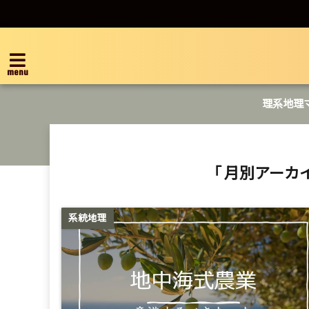
menu
理系地理
「 月別アーカイ
系統地理