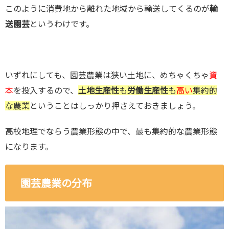
このように消費地から離れた地域から輸送してくるのが
輸
送園芸
というわけです。
いずれにしても、園芸農業は狭い土地に、めちゃくちゃ
資
本
を投入するので、
土地生産性
も
労働生産性
も
高い
集約的
な農業
ということはしっかり押さえておきましょう。
高校地理でならう農業形態の中で、最も集約的な農業形態
になります。
園芸農業の分布