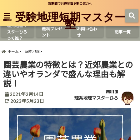
短期間で共通地理９割の実力へ
受験地理短期マスター
塾
menu
理系地理マ
無料プレゼ
お問い合わ
スターひろ
記事一覧
ント
せ
って誰？
ホーム
系統地理
園芸農業の特徴とは？近郊農業との
違いやオランダで盛んな理由も解
説！
WRITER
2021年2月14日
理系地理マスターひろ
2023年5月23日