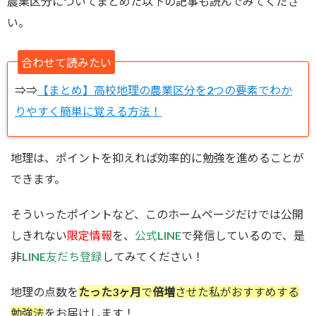
農業区分についてまとめた以下の記事も読んでみてくださ
い。
合わせて読みたい
⇒⇒
【まとめ】高校地理の農業区分を2つの要素でわか
りやすく簡単に覚える方法！
地理は、ポイントを抑えれば効率的に勉強を進めることが
できます。
そういったポイントなど、このホームページだけでは公開
しきれない
限定情報
を、
公式LINE
で発信しているので、是
非
LINE友だち登録
してみてください！
地理の点数を
たった3ヶ月
で
倍増
させた私がおすすめする
勉強法
をお届けします！