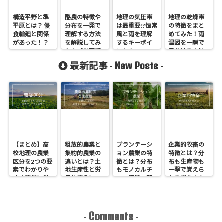
構造平野と準
酪農の特徴や
地理の気圧帯
地理の乾燥帯
平原とは？ 侵
分布を一発で
は最重要!?恒常
の特徴をまと
食輪廻と関係
理解する方法
風と雨を理解
めてみた！雨
があった！？
を解説してみ
するキーポイ
温図を一瞬で
た！【地理受
ント！
見分ける方法
験生必見】
も紹介！
New Posts
最新記事 -
-
【まとめ】高
粗放的農業と
プランテーシ
企業的牧畜の
校地理の農業
集約的農業の
ョン農業の特
特徴とは？分
区分を2つの要
違いとは？土
徴とは？分布
布も生産物も
素でわかりや
地生産性と労
もモノカルチ
一撃で覚えら
すく簡単に覚
働生産性につ
ャー経済の問
れる考え方を
える方法！
いてわかりや
題点もわかり
紹介！
すく解説！
やすく解説！
Comments
-
-