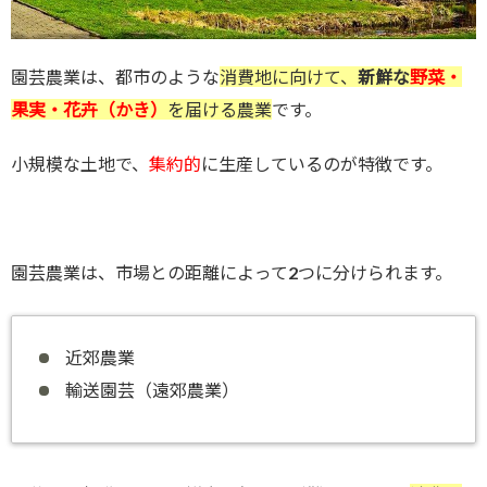
園芸農業は、都市のような
消費地に向けて、
新鮮な
野菜・
果実・花卉（かき）
を届ける農業
です。
小規模な土地で、
集約的
に生産しているのが特徴です。
園芸農業は、市場との距離によって2つに分けられます。
近郊農業
輸送園芸（遠郊農業）