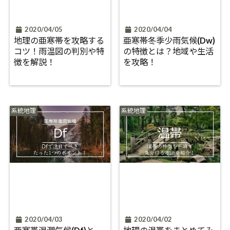
2020/04/05
2020/04/04
地理の亜寒帯を攻略する
亜寒帯冬季少雨気候(Dw)
コツ！雨温図の判別や特
の特徴とは？地域や生活
徴を解説！
を攻略！
系統地理
系統地理
2020/04/03
2020/04/02