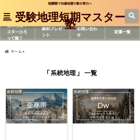
短期間で共通地理９割の実力へ
受験地理短期マスター
塾
menu
理系地理マ
無料プレゼ
お問い合わ
スターひろ
記事一覧
ント
せ
って誰？
ホーム
「 系統地理 」 一覧
系統地理
系統地理