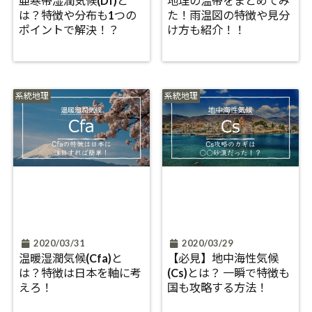
亜寒帯湿潤気候(Df)と
地理の温帯をまとめてみ
は？特徴や分布も1つの
た！雨温図の特徴や見分
ポイントで解決！？
け方も紹介！！
系統地理
系統地理
2020/03/31
2020/03/29
温暖湿潤気候(Cfa)と
【必見】地中海性気候
は？特徴は日本を軸に考
(Cs)とは？ 一瞬で特徴も
えろ！
国も攻略する方法！