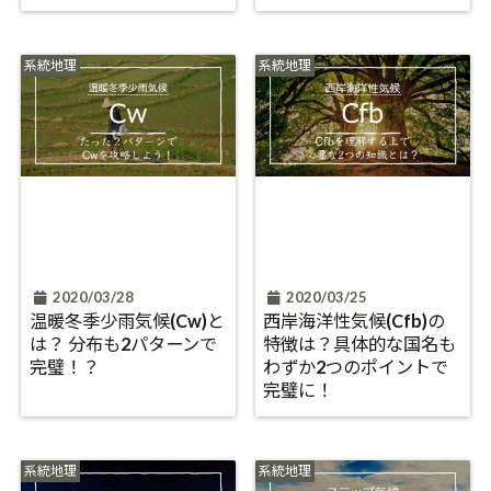
系統地理
系統地理
2020/03/28
2020/03/25
温暖冬季少雨気候(Cw)と
西岸海洋性気候(Cfb)の
は？ 分布も2パターンで
特徴は？具体的な国名も
完璧！？
わずか2つのポイントで
完璧に！
系統地理
系統地理