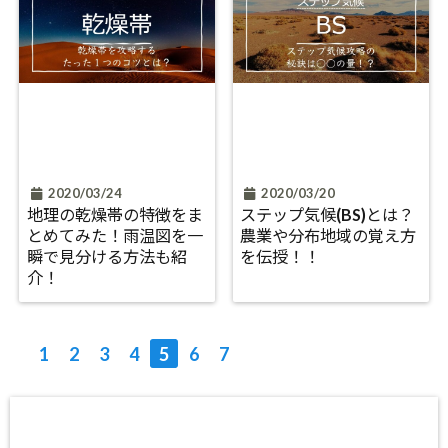
2020/03/24
2020/03/20
地理の乾燥帯の特徴をま
ステップ気候(BS)とは？
とめてみた！雨温図を一
農業や分布地域の覚え方
瞬で見分ける方法も紹
を伝授！！
介！
1
2
3
4
5
6
7