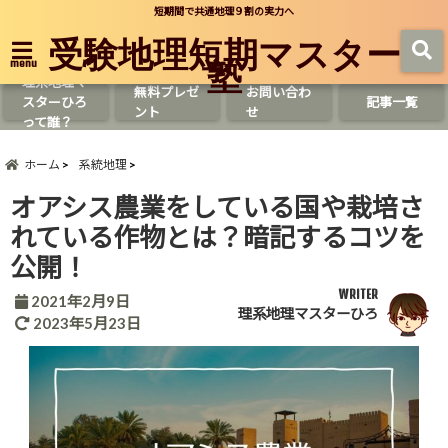
短期間で共通地理９割の実力へ
受験地理短期マスター
塾
menu
理系地理マ
無料プレゼ
お問い合わ
スターひろ
記事一覧
ント
せ
って誰？
ホーム
系統地理
オアシス農業をしている国や栽培さ
れている作物とは？暗記するコツを
公開！
WRITER
2021年2月9日
理系地理マスターひろ
2023年5月23日